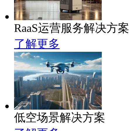
RaaS运营服务解决方案
了解更多
低空场景解决方案