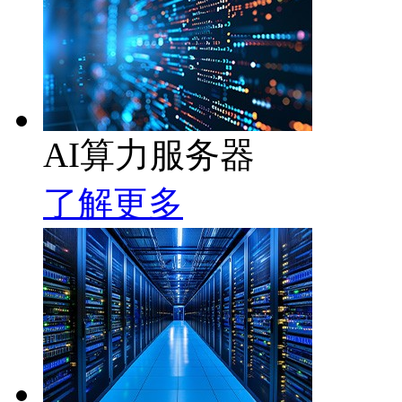
AI算力服务器
了解更多