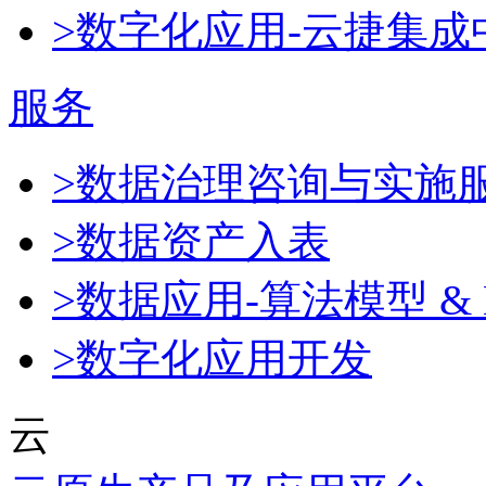
>数字化应用-云捷集成
服务
>数据治理咨询与实施
>数据资产入表
>数据应用-算法模型 & 
>数字化应用开发
云