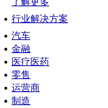
了解更多
行业解决方案
汽车
金融
医疗医药
零售
运营商
制造