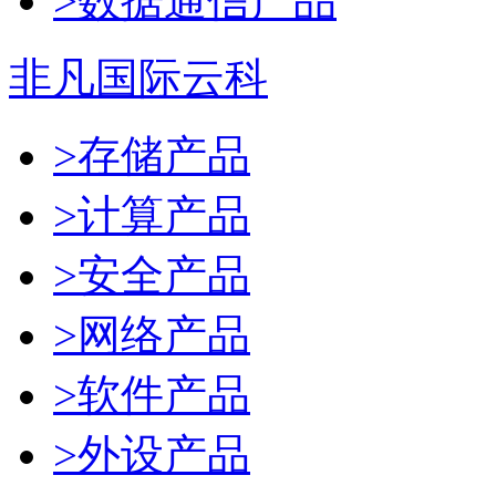
>数据通信产品
非凡国际云科
>存储产品
>计算产品
>安全产品
>网络产品
>软件产品
>外设产品