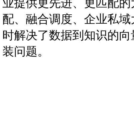
业提供更先进、更匹配的
配、融合调度、企业
时解决了数据到知识的向
装问题。