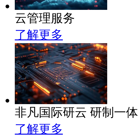
云管理服务
了解更多
非凡国际研云 研制一
了解更多