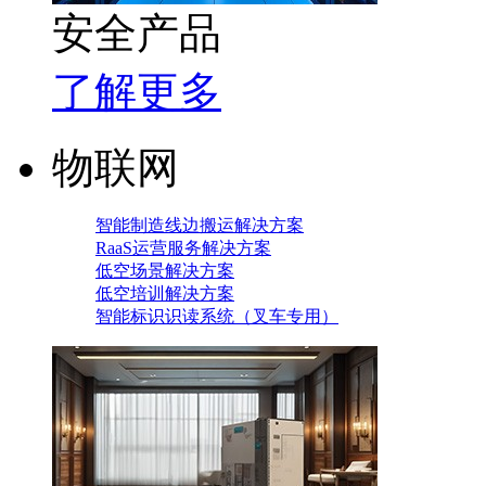
安全产品
了解更多
物联网
智能制造线边搬运解决方案
RaaS运营服务解决方案
低空场景解决方案
低空培训解决方案
智能标识识读系统（叉车专用）