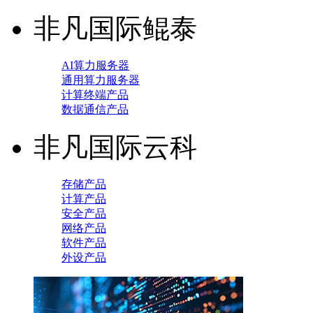
非凡国际鲲泰
AI算力服务器
通用算力服务器
计算终端产品
数据通信产品
非凡国际云科
存储产品
计算产品
安全产品
网络产品
软件产品
外设产品