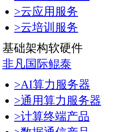
>云应用服务
>云培训服务
基础架构软硬件
非凡国际鲲泰
>AI算力服务器
>通用算力服务器
>计算终端产品